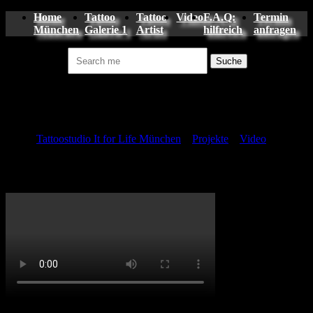
Home
Tattoo
Tattoo
Video
F.A.Q:
Termin
München
Galerie 1
Artist
hilfreich
anfragen
Suchen nach:
Tattoo
Tattoostudio It for Life München
»
Projekte
»
Video
»
Chtulhu Biomechanik Tattoo Video