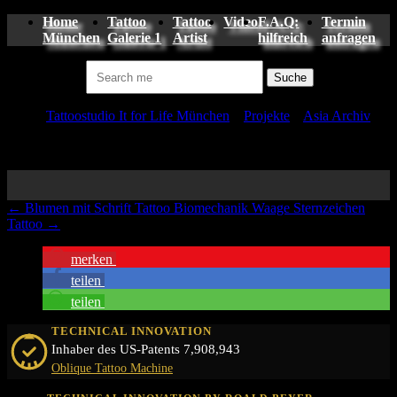
Home
Tattoo
Tattoo
Video
F.A.Q:
Termin
München
Galerie 1
Artist
hilfreich
anfragen
Suchen nach:
Tattoo
Tattoostudio It for Life München
»
Projekte
»
Asia Archiv
»
japanische Hannya Maske Tattoo München
←
Blumen mit Schrift Tattoo
Biomechanik Waage Sternzeichen
Tattoo
→
merken
teilen
teilen
TECHNICAL INNOVATION
Inhaber des US-Patents 7,908,943
Oblique Tattoo Machine