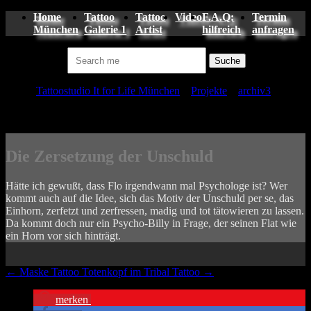
Home
Tattoo
Tattoo
Video
F.A.Q:
Termin
München
Galerie 1
Artist
hilfreich
anfragen
Suchen nach:
Tattoo
Tattoostudio It for Life München
»
Projekte
»
archiv3
»
Sensenmann Tattoo
Die Zersetzung der Unschuld
Hätte ich gewußt, dass Flo irgendwann mal Psychologe ist? Wer
kommt auch auf die Idee, sich das Motiv der Unschuld per se, das
Einhorn, zerfetzt und zerfressen, madig und tot tätowieren zu lassen.
Da kommt doch nur ein Psycho-Billy in Frage, der seinen Flat wie
ein Horn vor sich hinträgt.
←
Maske Tattoo
Totenkopf im Tribal Tattoo
→
merken