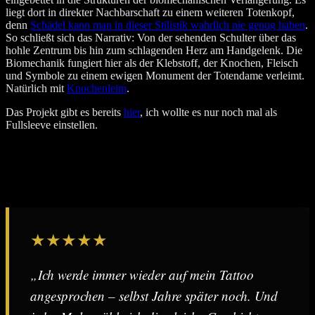
liegt dort in direkter Nachbarschaft zu einem weiteren Totenkopf,
denn
Schädel kann man in dieser Stilistik wahrlich nie genug haben
.
So schließt sich das Narrativ: Von der sehenden Schulter über das
hohle Zentrum bis hin zum schlagenden Herz am Handgelenk. Die
Biomechanik fungiert hier als der Klebstoff, der Knochen, Fleisch
und Symbole zu einem ewigen Monument der Totendame verleimt.
Natürlich mit
Knochenleim
.
Das Projekt gibt es bereits
hier
, ich wollte es nur noch mal als
Fullsleeve einstellen.
★★★★★
„Ich werde immer wieder auf mein Tattoo
angesprochen – selbst Jahre später noch. Und