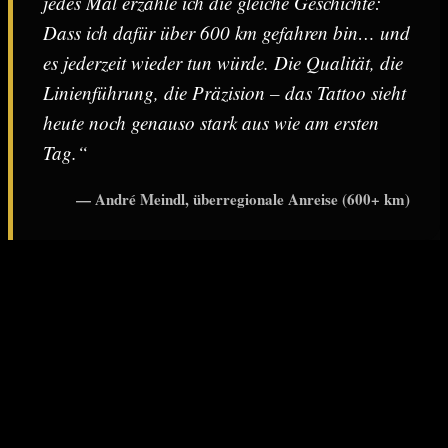
jedes Mal erzähle ich die gleiche Geschichte:
Dass ich dafür über 600 km gefahren bin… und
es jederzeit wieder tun würde. Die Qualität, die
Linienführung, die Präzision – das Tattoo sieht
heute noch genauso stark aus wie am ersten
Tag.“
— André Meindl, überregionale Anreise (600+ km)
Zusammenfassung: Technik und Symbolik – Lady
of Death Tattoo
Stilistik & Genre:
Morbide
Biomechanik
; Verknüpfung von
aristokratischer Vanitas-Ästhetik mit technoid-organischen
Elementen.
Formgebende Exoten:
Integration von Natur-Strukturen wie
Krebspanzern
und
Biberschädeln
zur Erzeugung