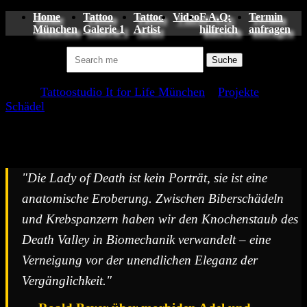
Home
Tattoo
Tattoo
Video
F.A.Q:
Termin
München
Galerie 1
Artist
hilfreich
anfragen
Suchen nach:
Tattoo
Tattoostudio It for Life München
»
Projekte
»
Schädel
»
Totendame
"Die Lady of Death ist kein Porträt, sie ist eine
anatomische Eroberung. Zwischen Biberschädeln
und Krebspanzern haben wir den Knochenstaub des
Death Valley in Biomechanik verwandelt – eine
Verneigung vor der unendlichen Eleganz der
Vergänglichkeit."