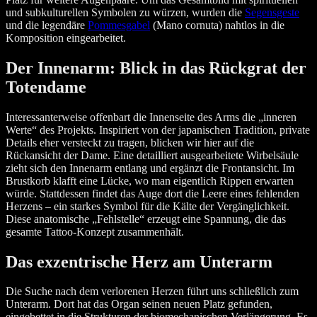
und subkulturellen Symbolen zu würzen, wurden die
Segensgeste
und die legendäre
Pommesgabel
(Mano cornuta) nahtlos in die
Komposition eingearbeitet.
Der Innenarm: Blick in das Rückgrat der
Totendame
Interessanterweise offenbart die Innenseite des Arms die „inneren
Werte“ des Projekts. Inspiriert von der japanischen Tradition, private
Details eher versteckt zu tragen, blicken wir hier auf die
Rückansicht der Dame. Eine detailliert ausgearbeitete Wirbelsäule
zieht sich den Innenarm entlang und ergänzt die Frontansicht. Im
Brustkorb klafft eine Lücke, wo man eigentlich Rippen erwarten
würde. Stattdessen findet das Auge dort die Leere eines fehlenden
Herzens – ein starkes Symbol für die Kälte der Vergänglichkeit.
Diese anatomische „Fehlstelle“ erzeugt eine Spannung, die das
gesamte Tattoo-Konzept zusammenhält.
Das exzentrische Herz am Unterarm
Die Suche nach dem verlorenen Herzen führt uns schließlich zum
Unterarm. Dort hat das Organ seinen neuen Platz gefunden,
eingebettet in die Strukturen der biomechanischen Verlängerung. Es