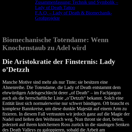
Zusammenfassung: Technik und Symbolik –
Lady of Death Tattoo
F.A.Q. – Lady of Death & Biomechanik-
Großprojekte
Biomechanische Totendame: Wenn
Knochenstaub zu Adel wird
Die Aristokratie der Finsternis: Lady
o’Detzzh
Manche Motive sind mehr als nur Tinte; sie besitzen eine
Ahnenreihe. Die Totendame, die Lady of Death entstammt dem
ehrwürdigen Adelsgeschlecht derer „of Death“ – im Fachjargon
auch als die herrschaftliche Linie „o’Detzzh“ bekannt. Solch eine
Entität lässt sich normalerweise nur schwer bändigen. Oft braucht es
komplexe Bannkreise, um diese dunkle Majestät auf einem Arm zu
fixieren. In diesem Fall vertrauten wir jedoch ganz auf die Magie der
Nadel und ließen den Weihrauch weg. Nun thront sie dort, bereit,
jederzeit auf ihrem knöchernen Ross zurück in die staubigen Senken
des Death Valleys zu galoppieren, sobald die Arbeit am