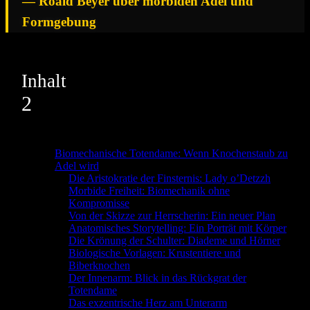
— Roald Beyer über morbiden Adel und
Formgebung
Inhalt
2
Biomechanische Totendame: Wenn Knochenstaub zu
Adel wird
Die Aristokratie der Finsternis: Lady o’Detzzh
Morbide Freiheit: Biomechanik ohne
Kompromisse
Von der Skizze zur Herrscherin: Ein neuer Plan
Anatomisches Storytelling: Ein Porträt mit Körper
Die Krönung der Schulter: Diademe und Hörner
Biologische Vorlagen: Krustentiere und
Biberknochen
Der Innenarm: Blick in das Rückgrat der
Totendame
Das exzentrische Herz am Unterarm