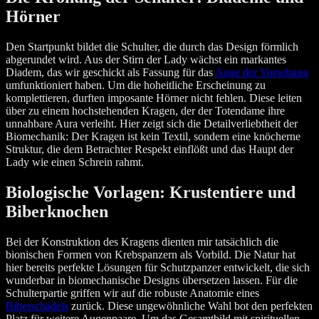
Hörner
Den Startpunkt bildet die Schulter, die durch das Design förmlich
abgerundet wird. Aus der Stirn der Lady wächst ein markantes
Diadem, das wir geschickt als Fassung für das
Auge der Vorsehung
umfunktioniert haben. Um die hoheitliche Erscheinung zu
komplettieren, durften imposante Hörner nicht fehlen. Diese leiten
über zu einem hochstehenden Kragen, der der Totendame ihre
unnahbare Aura verleiht. Hier zeigt sich die Detailverliebtheit der
Biomechanik: Der Kragen ist kein Textil, sondern eine knöcherne
Struktur, die dem Betrachter Respekt einflößt und das Haupt der
Lady wie einen Schrein rahmt.
Biologische Vorlagen: Krustentiere und
Biberknochen
Bei der Konstruktion des Kragens dienten mir tatsächlich die
bionischen Formen von Krebspanzern als Vorbild. Die Natur hat
hier bereits perfekte Lösungen für Schutzpanzer entwickelt, die sich
wunderbar in biomechanische Designs übersetzen lassen. Für die
Schulterpartie griffen wir auf die robuste Anatomie eines
Biberschädels
zurück. Diese ungewöhnliche Wahl bot den perfekten
Platz für weitere Augenpaare. Um das Gesamtbild mit spirituellen