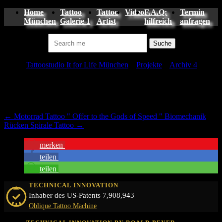
Home
Tattoo
Tattoo
Video
F.A.Q:
Termin
München
Galerie 1
Artist
hilfreich
anfragen
Suchen nach:
Tattoo
Tattoostudio It for Life München
»
Projekte
»
Archiv 4
»
Bavaria Tattoo München
←
Motorrad Tattoo " Offer to the Gods of Speed "
Biomechanik
Rücken Spirale Tattoo
→
merken
teilen
teilen
TECHNICAL INNOVATION
Inhaber des US-Patents 7,908,943
Oblique Tattoo Machine