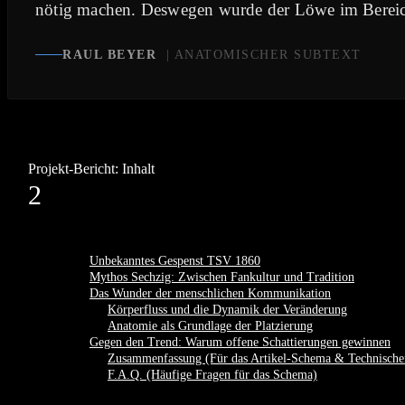
nötig machen. Deswegen wurde der Löwe im Bereich 
RAUL BEYER
| ANATOMISCHER SUBTEXT
Projekt-Bericht: Inhalt
2
Unbekanntes Gespenst TSV 1860
Mythos Sechzig: Zwischen Fankultur und Tradition
Das Wunder der menschlichen Kommunikation
Körperfluss und die Dynamik der Veränderung
Anatomie als Grundlage der Platzierung
Gegen den Trend: Warum offene Schattierungen gewinnen
Zusammenfassung (Für das Artikel-Schema & Technische
F.A.Q. (Häufige Fragen für das Schema)