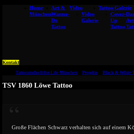
Home
Art &
Video
Tattoo Galerie
München
Wanna-
Video
Cover-
Da
Do
Galerie
Up
Art
Tattoo
Tattoo
Tat
Kontakt
Tattoo
Tattoostudio It for Life München
»
Projekte
»
Black & White T
TSV 1860 Löwe Tattoo
“
Große Flächen Schwarz verhalten sich auf einem Kö