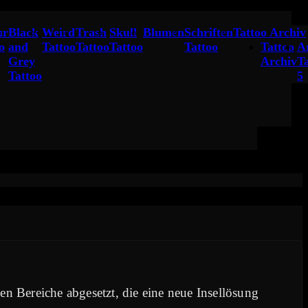
ur
Black
Weird
Trash
Skull
Blumen
Schriften
Tattoo Archiv
o
and
Tattoo
Tattoo
Tattoo
Tattoo
Tattoo
A
Grey
Archiv
T
Tattoo
5
 Bereiche abgesetzt, die eine neue Insellösung