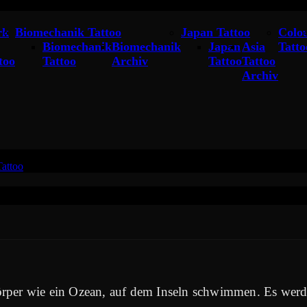
rk
Biomechanik Tattoo
Japan Tattoo
Colo
Biomechanik
Biomechanik
Japan
Asia
Tatto
too
Tattoo
Archiv
Tattoo
Tattoo
Archiv
attoo
»
TSV 1860 München Löwe Tattoo
rper wie ein Ozean, auf dem Inseln schwimmen. Es werden