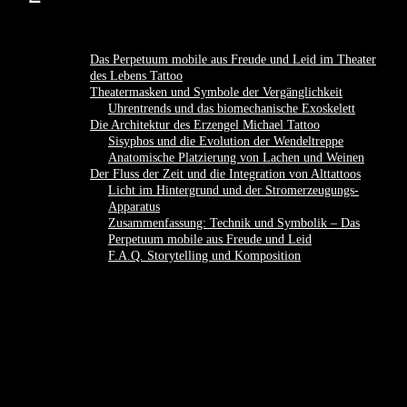
Das Perpetuum mobile aus Freude und Leid im Theater
des Lebens Tattoo
Theatermasken und Symbole der Vergänglichkeit
Uhrentrends und das biomechanische Exoskelett
Die Architektur des Erzengel Michael Tattoo
Sisyphos und die Evolution der Wendeltreppe
Anatomische Platzierung von Lachen und Weinen
Der Fluss der Zeit und die Integration von Alttattoos
Licht im Hintergrund und der Stromerzeugungs-
Apparatus
Zusammenfassung: Technik und Symbolik – Das
Perpetuum mobile aus Freude und Leid
F.A.Q. Storytelling und Komposition