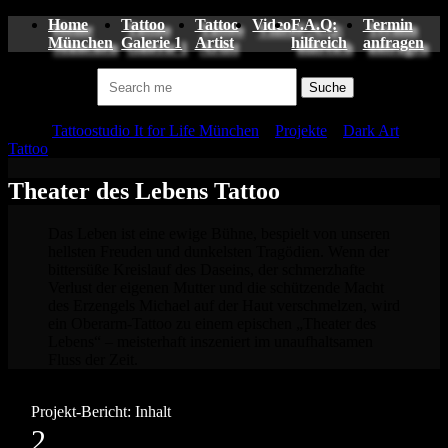
Home
Tattoo
Tattoo
Video
F.A.Q:
Termin
München
Galerie 1
Artist
hilfreich
anfragen
Suchen nach:
Tattoo
Tattoostudio It for Life München
»
Projekte
»
Dark Art
Tattoo
»
Theater des Lebens Tattoo
Theater des Lebens Tattoo
Das Leben ist eine ewige Bühne, bespielt von unseren
hellsten Freuden und dunkelsten Tragödien. Wenn der
bittersüße Kreislauf des Daseins, der schmerzhafte
Verlust der eigenen Mutter und die schützende Macht
des Erzengels Michael auf der Haut verschmelzen, wird
ein Oberarm-Tattoo zu einem epischen „Theater des
Lebens“ – meisterhaft inszeniert im unaufhaltsamen
Fluss der Zeit.
Projekt-Bericht: Inhalt
2