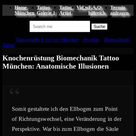
Home
Tattoo
Tattoo
Video
F.A.Q:
Termin
München
Galerie 1
Artist
hilfreich
anfragen
Suchen nach:
Tattoo
Tattoostudio It for Life München
»
Projekte
»
Biomechanik
Tattoo
»
Knochenrüstung Biomechanik Tattoo
Knochenrüstung Biomechanik Tattoo
München: Anatomische Illusionen
“
Somit gestaltete ich den Ellbogen zum Point
of Richtungswechsel, eine Veränderung in der
Perspektive. War bis zum Ellbogen die Säule