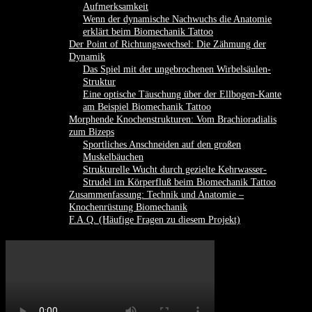
Aufmerksamkeit
Wenn der dynamische Nachwuchs die Anatomie
erklärt beim Biomechanik Tattoo
Der Point of Richtungswechsel: Die Zähmung der
Dynamik
Das Spiel mit der ungebrochenen Wirbelsäulen-
Struktur
Eine optische Täuschung über der Ellbogen-Kante
am Beispiel Biomechanik Tattoo
Morphende Knochenstrukturen: Vom Brachioradialis
zum Bizeps
Sportliches Anschneiden auf den großen
Muskelbäuchen
Strukturelle Wucht durch gezielte Kehrwasser-
Strudel im Körperfluß beim Biomechanik Tattoo
Zusammenfassung: Technik und Anatomie –
Knochenrüstung Biomechanik
F.A.Q. (Häufige Fragen zu diesem Projekt)