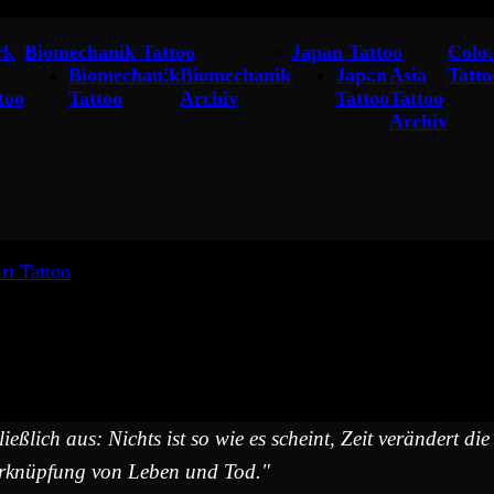
rk
Biomechanik Tattoo
Japan Tattoo
Colo
Biomechanik
Biomechanik
Japan
Asia
Tatto
too
Tattoo
Archiv
Tattoo
Tattoo
Archiv
rt Tattoo
»
Biomechanische Masken Tattoo
eßlich aus: Nichts ist so wie es scheint, Zeit verändert 
erknüpfung von Leben und Tod."