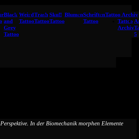
ur
Black
Weird
Trash
Skull
Blumen
Schriften
Tattoo Archiv
o
and
Tattoo
Tattoo
Tattoo
Tattoo
Tattoo
A
Grey
Archiv
T
Tattoo
5
die Perspektive. In der Biomechanik morphen Elemente