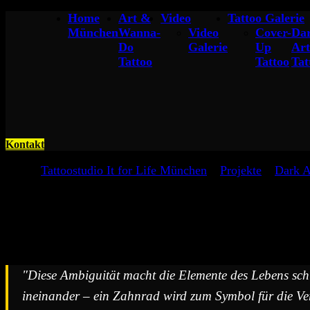
Home
Art &
Video
Tattoo Galerie
München
Wanna-
Video
Cover-
Da
Do
Galerie
Up
Art
Tattoo
Tattoo
Tat
Kontakt
Tattoo
Tattoostudio It for Life München
»
Projekte
»
Dark A
Biomechanische Masken Tattoo
"Diese Ambiguität macht die Elemente des Lebens schli
ineinander – ein Zahnrad wird zum Symbol für die V